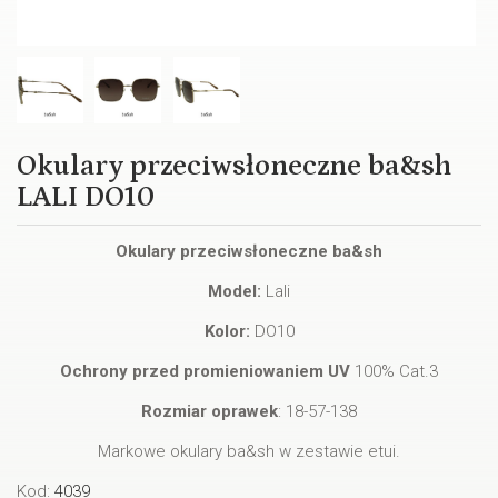
Okulary przeciwsłoneczne ba&sh
LALI DO10
Okulary przeciwsłoneczne ba&sh
Model:
Lali
Kolor:
DO10
Ochrony przed promieniowaniem UV
100% Cat.3
Rozmiar oprawek
: 18-57-138
Markowe okulary ba&sh w zestawie etui.
Kod:
4039